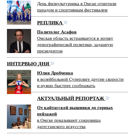
День физкультурника в Омске отметили
парадом и спортивным фестивалем
РЕПЛИКА
Политолог Асафов
Омская область встраивается в логику
демографической политики, заданную
президентом
ИНТЕРВЬЮ ДНЯ
Юлия Дробченко
в волейбольной Суперлиге другие скорости
и нужно быстрее соображать
АКТУАЛЬНЫЙ РЕПОРТАЖ
От кайтагской вышивки до горных
пейзажей
в Омске показывают сокровища
дагестанского искусства