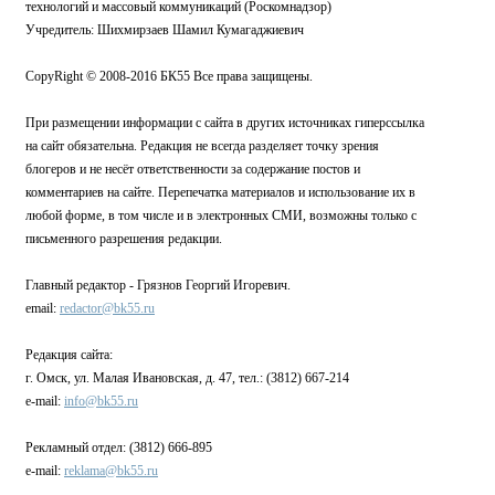
технологий и массовый коммуникаций (Роскомнадзор)
Учредитель: Шихмирзаев Шамил Кумагаджиевич
CopyRight © 2008-2016 БК55 Все права защищены.
При размещении информации с сайта в других источниках гиперссылка
на сайт обязательна. Редакция не всегда разделяет точку зрения
блогеров и не несёт ответственности за содержание постов и
комментариев на сайте. Перепечатка материалов и использование их в
любой форме, в том числе и в электронных СМИ, возможны только с
письменного разрешения редакции.
Главный редактор - Грязнов Георгий Игоревич.
email:
redactor@bk55.ru
Редакция сайта:
г. Омск, ул. Малая Ивановская, д. 47, тел.: (3812) 667-214
e-mail:
info@bk55.ru
Рекламный отдел: (3812) 666-895
e-mail:
reklama@bk55.ru