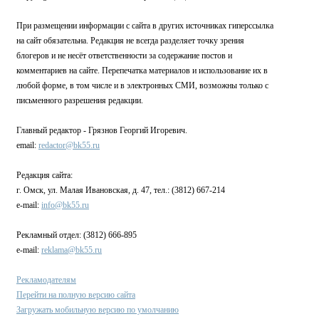
При размещении информации с сайта в других источниках гиперссылка
на сайт обязательна. Редакция не всегда разделяет точку зрения
блогеров и не несёт ответственности за содержание постов и
комментариев на сайте. Перепечатка материалов и использование их в
любой форме, в том числе и в электронных СМИ, возможны только с
письменного разрешения редакции.
Главный редактор - Грязнов Георгий Игоревич.
email:
redactor@bk55.ru
Редакция сайта:
г. Омск, ул. Малая Ивановская, д. 47, тел.: (3812) 667-214
e-mail:
info@bk55.ru
Рекламный отдел: (3812) 666-895
e-mail:
reklama@bk55.ru
Рекламодателям
Перейти на полную версию сайта
Загружать мобильную версию по умолчанию