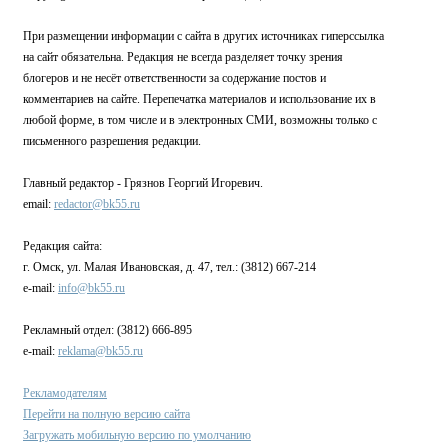
При размещении информации с сайта в других источниках гиперссылка
на сайт обязательна. Редакция не всегда разделяет точку зрения
блогеров и не несёт ответственности за содержание постов и
комментариев на сайте. Перепечатка материалов и использование их в
любой форме, в том числе и в электронных СМИ, возможны только с
письменного разрешения редакции.
Главный редактор - Грязнов Георгий Игоревич.
email:
redactor@bk55.ru
Редакция сайта:
г. Омск, ул. Малая Ивановская, д. 47, тел.: (3812) 667-214
e-mail:
info@bk55.ru
Рекламный отдел: (3812) 666-895
e-mail:
reklama@bk55.ru
Рекламодателям
Перейти на полную версию сайта
Загружать мобильную версию по умолчанию