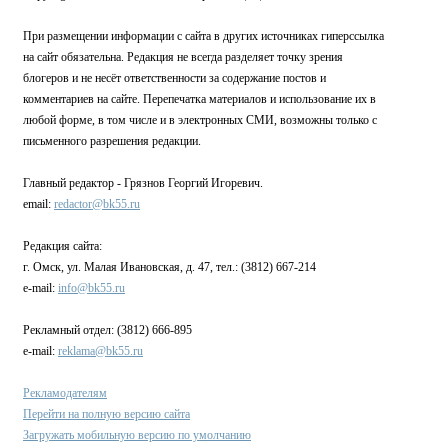
При размещении информации с сайта в других источниках гиперссылка
на сайт обязательна. Редакция не всегда разделяет точку зрения
блогеров и не несёт ответственности за содержание постов и
комментариев на сайте. Перепечатка материалов и использование их в
любой форме, в том числе и в электронных СМИ, возможны только с
письменного разрешения редакции.
Главный редактор - Грязнов Георгий Игоревич.
email:
redactor@bk55.ru
Редакция сайта:
г. Омск, ул. Малая Ивановская, д. 47, тел.: (3812) 667-214
e-mail:
info@bk55.ru
Рекламный отдел: (3812) 666-895
e-mail:
reklama@bk55.ru
Рекламодателям
Перейти на полную версию сайта
Загружать мобильную версию по умолчанию