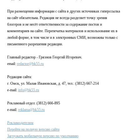
При размещении информации с сайта в других источниках гиперссылка
на сайт обязательна. Редакция не всегда разделяет точку зрения
блогеров и не несёт ответственности за содержание постов и
комментариев на сайте. Перепечатка материалов и использование их в
любой форме, в том числе и в электронных СМИ, возможны только с
письменного разрешения редакции.
Главный редактор - Грязнов Георгий Игоревич.
email:
redactor@bk55.ru
Редакция сайта:
г. Омск, ул. Малая Ивановская, д. 47, тел.: (3812) 667-214
e-mail:
info@bk55.ru
Рекламный отдел: (3812) 666-895
e-mail:
reklama@bk55.ru
Рекламодателям
Перейти на полную версию сайта
Загружать мобильную версию по умолчанию