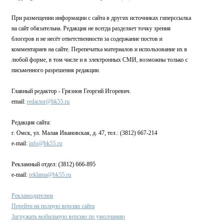
При размещении информации с сайта в других источниках гиперссылка
на сайт обязательна. Редакция не всегда разделяет точку зрения
блогеров и не несёт ответственности за содержание постов и
комментариев на сайте. Перепечатка материалов и использование их в
любой форме, в том числе и в электронных СМИ, возможны только с
письменного разрешения редакции.
Главный редактор - Грязнов Георгий Игоревич.
email:
redactor@bk55.ru
Редакция сайта:
г. Омск, ул. Малая Ивановская, д. 47, тел.: (3812) 667-214
e-mail:
info@bk55.ru
Рекламный отдел: (3812) 666-895
e-mail:
reklama@bk55.ru
Рекламодателям
Перейти на полную версию сайта
Загружать мобильную версию по умолчанию