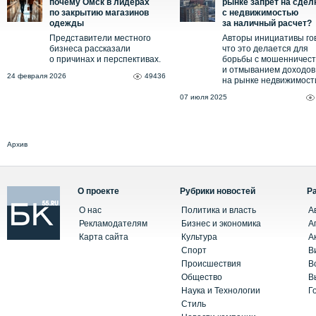
почему Омск в лидерах
рынке запрет на сдел
по закрытию магазинов
с недвижимостью
одежды
за наличный расчет?
Представители местного
Авторы инициативы го
бизнеса рассказали
что это делается для
о причинах и перспективах.
борьбы с мошенничес
и отмыванием доходов
24 февраля 2026
49436
на рынке недвижимост
07 июля 2025
Архив
О проекте
Рубрики новостей
Р
О нас
Политика и власть
А
Рекламодателям
Бизнес и экономика
А
Карта сайта
Культура
А
Спорт
В
Происшествия
В
Общество
В
Наука и Технологии
Г
Стиль