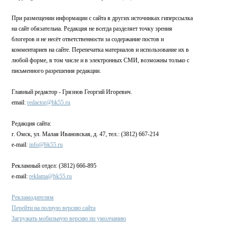
При размещении информации с сайта в других источниках гиперссылка
на сайт обязательна. Редакция не всегда разделяет точку зрения
блогеров и не несёт ответственности за содержание постов и
комментариев на сайте. Перепечатка материалов и использование их в
любой форме, в том числе и в электронных СМИ, возможны только с
письменного разрешения редакции.
Главный редактор - Грязнов Георгий Игоревич.
email:
redactor@bk55.ru
Редакция сайта:
г. Омск, ул. Малая Ивановская, д. 47, тел.: (3812) 667-214
e-mail:
info@bk55.ru
Рекламный отдел: (3812) 666-895
e-mail:
reklama@bk55.ru
Рекламодателям
Перейти на полную версию сайта
Загружать мобильную версию по умолчанию