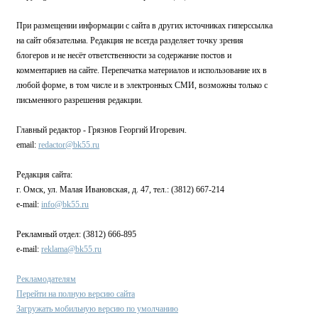
При размещении информации с сайта в других источниках гиперссылка
на сайт обязательна. Редакция не всегда разделяет точку зрения
блогеров и не несёт ответственности за содержание постов и
комментариев на сайте. Перепечатка материалов и использование их в
любой форме, в том числе и в электронных СМИ, возможны только с
письменного разрешения редакции.
Главный редактор - Грязнов Георгий Игоревич.
email:
redactor@bk55.ru
Редакция сайта:
г. Омск, ул. Малая Ивановская, д. 47, тел.: (3812) 667-214
e-mail:
info@bk55.ru
Рекламный отдел: (3812) 666-895
e-mail:
reklama@bk55.ru
Рекламодателям
Перейти на полную версию сайта
Загружать мобильную версию по умолчанию