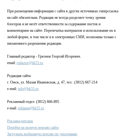
При размещении информации с сайта в других источниках гиперссылка
на сайт обязательна. Редакция не всегда разделяет точку зрения
блогеров и не несёт ответственности за содержание постов и
комментариев на сайте. Перепечатка материалов и использование их в
любой форме, в том числе и в электронных СМИ, возможны только с
письменного разрешения редакции.
Главный редактор - Грязнов Георгий Игоревич.
email:
redactor@bk55.ru
Редакция сайта:
г. Омск, ул. Малая Ивановская, д. 47, тел.: (3812) 667-214
e-mail:
info@bk55.ru
Рекламный отдел: (3812) 666-895
e-mail:
reklama@bk55.ru
Рекламодателям
Перейти на полную версию сайта
Загружать мобильную версию по умолчанию