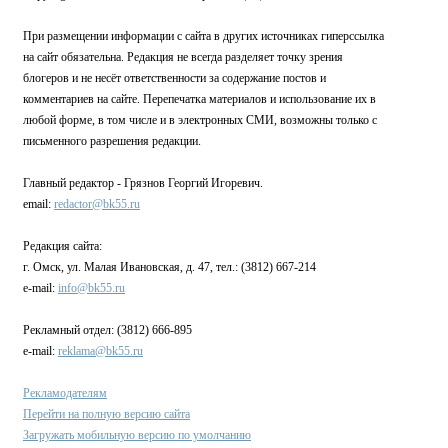
При размещении информации с сайта в других источниках гиперссылка
на сайт обязательна. Редакция не всегда разделяет точку зрения
блогеров и не несёт ответственности за содержание постов и
комментариев на сайте. Перепечатка материалов и использование их в
любой форме, в том числе и в электронных СМИ, возможны только с
письменного разрешения редакции.
Главный редактор - Грязнов Георгий Игоревич.
email:
redactor@bk55.ru
Редакция сайта:
г. Омск, ул. Малая Ивановская, д. 47, тел.: (3812) 667-214
e-mail:
info@bk55.ru
Рекламный отдел: (3812) 666-895
e-mail:
reklama@bk55.ru
Рекламодателям
Перейти на полную версию сайта
Загружать мобильную версию по умолчанию