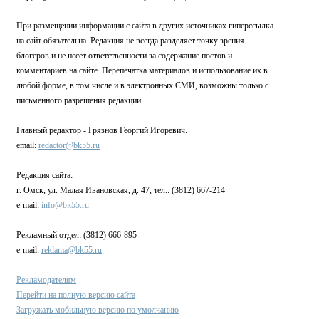
При размещении информации с сайта в других источниках гиперссылка
на сайт обязательна. Редакция не всегда разделяет точку зрения
блогеров и не несёт ответственности за содержание постов и
комментариев на сайте. Перепечатка материалов и использование их в
любой форме, в том числе и в электронных СМИ, возможны только с
письменного разрешения редакции.
Главный редактор - Грязнов Георгий Игоревич.
email:
redactor@bk55.ru
Редакция сайта:
г. Омск, ул. Малая Ивановская, д. 47, тел.: (3812) 667-214
e-mail:
info@bk55.ru
Рекламный отдел: (3812) 666-895
e-mail:
reklama@bk55.ru
Рекламодателям
Перейти на полную версию сайта
Загружать мобильную версию по умолчанию