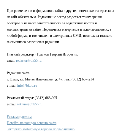
При размещении информации с сайта в других источниках гиперссылка
на сайт обязательна. Редакция не всегда разделяет точку зрения
блогеров и не несёт ответственности за содержание постов и
комментариев на сайте. Перепечатка материалов и использование их в
любой форме, в том числе и в электронных СМИ, возможны только с
письменного разрешения редакции.
Главный редактор - Грязнов Георгий Игоревич.
email:
redactor@bk55.ru
Редакция сайта:
г. Омск, ул. Малая Ивановская, д. 47, тел.: (3812) 667-214
e-mail:
info@bk55.ru
Рекламный отдел: (3812) 666-895
e-mail:
reklama@bk55.ru
Рекламодателям
Перейти на полную версию сайта
Загружать мобильную версию по умолчанию