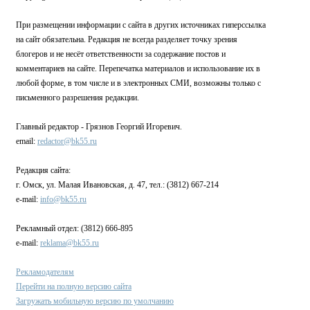
При размещении информации с сайта в других источниках гиперссылка
на сайт обязательна. Редакция не всегда разделяет точку зрения
блогеров и не несёт ответственности за содержание постов и
комментариев на сайте. Перепечатка материалов и использование их в
любой форме, в том числе и в электронных СМИ, возможны только с
письменного разрешения редакции.
Главный редактор - Грязнов Георгий Игоревич.
email:
redactor@bk55.ru
Редакция сайта:
г. Омск, ул. Малая Ивановская, д. 47, тел.: (3812) 667-214
e-mail:
info@bk55.ru
Рекламный отдел: (3812) 666-895
e-mail:
reklama@bk55.ru
Рекламодателям
Перейти на полную версию сайта
Загружать мобильную версию по умолчанию