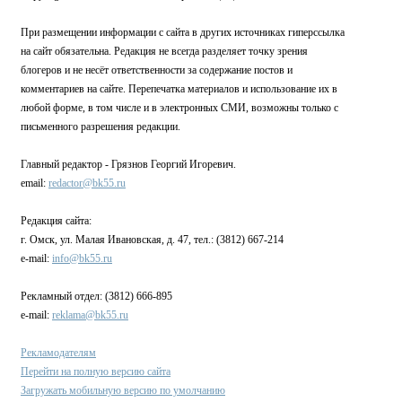
При размещении информации с сайта в других источниках гиперссылка
на сайт обязательна. Редакция не всегда разделяет точку зрения
блогеров и не несёт ответственности за содержание постов и
комментариев на сайте. Перепечатка материалов и использование их в
любой форме, в том числе и в электронных СМИ, возможны только с
письменного разрешения редакции.
Главный редактор - Грязнов Георгий Игоревич.
email:
redactor@bk55.ru
Редакция сайта:
г. Омск, ул. Малая Ивановская, д. 47, тел.: (3812) 667-214
e-mail:
info@bk55.ru
Рекламный отдел: (3812) 666-895
e-mail:
reklama@bk55.ru
Рекламодателям
Перейти на полную версию сайта
Загружать мобильную версию по умолчанию