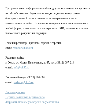
При размещении информации с сайта в других источниках гиперссылка
на сайт обязательна. Редакция не всегда разделяет точку зрения
блогеров и не несёт ответственности за содержание постов и
комментариев на сайте. Перепечатка материалов и использование их в
любой форме, в том числе и в электронных СМИ, возможны только с
письменного разрешения редакции.
Главный редактор - Грязнов Георгий Игоревич.
email:
redactor@bk55.ru
Редакция сайта:
г. Омск, ул. Малая Ивановская, д. 47, тел.: (3812) 667-214
e-mail:
info@bk55.ru
Рекламный отдел: (3812) 666-895
e-mail:
reklama@bk55.ru
Рекламодателям
Перейти на полную версию сайта
Загружать мобильную версию по умолчанию