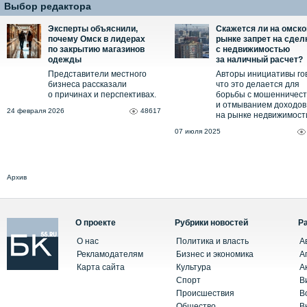
Выбор редактора
Эксперты объяснили,
Скажется ли на омск
почему Омск в лидерах
рынке запрет на сдел
по закрытию магазинов
с недвижимостью
одежды
за наличный расчет?
Представители местного
Авторы инициативы го
бизнеса рассказали
что это делается для
о причинах и перспективах.
борьбы с мошенничес
и отмыванием доходов
24 февраля 2026
48617
на рынке недвижимост
07 июля 2025
Архив
О проекте
Рубрики новостей
Р
О нас
Политика и власть
А
Рекламодателям
Бизнес и экономика
А
Карта сайта
Культура
А
Спорт
В
Происшествия
В
Общество
В