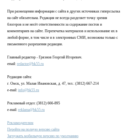
При размещении информации с сайта в других источниках гиперссылка
на сайт обязательна. Редакция не всегда разделяет точку зрения
блогеров и не несёт ответственности за содержание постов и
комментариев на сайте. Перепечатка материалов и использование их в
любой форме, в том числе и в электронных СМИ, возможны только с
письменного разрешения редакции.
Главный редактор - Грязнов Георгий Игоревич.
email:
redactor@bk55.ru
Редакция сайта:
г. Омск, ул. Малая Ивановская, д. 47, тел.: (3812) 667-214
e-mail:
info@bk55.ru
Рекламный отдел: (3812) 666-895
e-mail:
reklama@bk55.ru
Рекламодателям
Перейти на полную версию сайта
Загружать мобильную версию по умолчанию