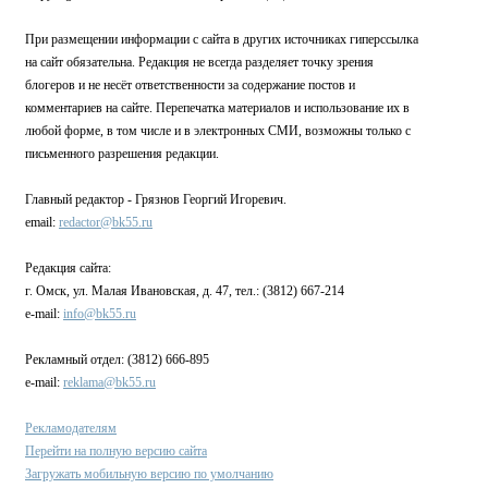
При размещении информации с сайта в других источниках гиперссылка
на сайт обязательна. Редакция не всегда разделяет точку зрения
блогеров и не несёт ответственности за содержание постов и
комментариев на сайте. Перепечатка материалов и использование их в
любой форме, в том числе и в электронных СМИ, возможны только с
письменного разрешения редакции.
Главный редактор - Грязнов Георгий Игоревич.
email:
redactor@bk55.ru
Редакция сайта:
г. Омск, ул. Малая Ивановская, д. 47, тел.: (3812) 667-214
e-mail:
info@bk55.ru
Рекламный отдел: (3812) 666-895
e-mail:
reklama@bk55.ru
Рекламодателям
Перейти на полную версию сайта
Загружать мобильную версию по умолчанию