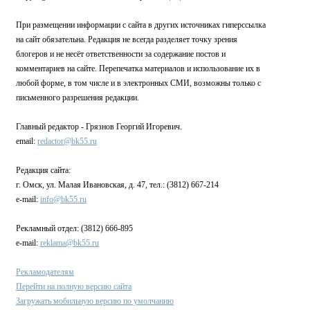
При размещении информации с сайта в других источниках гиперссылка
на сайт обязательна. Редакция не всегда разделяет точку зрения
блогеров и не несёт ответственности за содержание постов и
комментариев на сайте. Перепечатка материалов и использование их в
любой форме, в том числе и в электронных СМИ, возможны только с
письменного разрешения редакции.
Главный редактор - Грязнов Георгий Игоревич.
email:
redactor@bk55.ru
Редакция сайта:
г. Омск, ул. Малая Ивановская, д. 47, тел.: (3812) 667-214
e-mail:
info@bk55.ru
Рекламный отдел: (3812) 666-895
e-mail:
reklama@bk55.ru
Рекламодателям
Перейти на полную версию сайта
Загружать мобильную версию по умолчанию