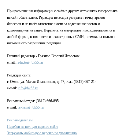
При размещении информации с сайта в других источниках гиперссылка
на сайт обязательна. Редакция не всегда разделяет точку зрения
блогеров и не несёт ответственности за содержание постов и
комментариев на сайте. Перепечатка материалов и использование их в
любой форме, в том числе и в электронных СМИ, возможны только с
письменного разрешения редакции.
Главный редактор - Грязнов Георгий Игоревич.
email:
redactor@bk55.ru
Редакция сайта:
г. Омск, ул. Малая Ивановская, д. 47, тел.: (3812) 667-214
e-mail:
info@bk55.ru
Рекламный отдел: (3812) 666-895
e-mail:
reklama@bk55.ru
Рекламодателям
Перейти на полную версию сайта
Загружать мобильную версию по умолчанию