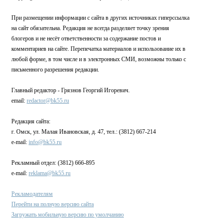
При размещении информации с сайта в других источниках гиперссылка
на сайт обязательна. Редакция не всегда разделяет точку зрения
блогеров и не несёт ответственности за содержание постов и
комментариев на сайте. Перепечатка материалов и использование их в
любой форме, в том числе и в электронных СМИ, возможны только с
письменного разрешения редакции.
Главный редактор - Грязнов Георгий Игоревич.
email:
redactor@bk55.ru
Редакция сайта:
г. Омск, ул. Малая Ивановская, д. 47, тел.: (3812) 667-214
e-mail:
info@bk55.ru
Рекламный отдел: (3812) 666-895
e-mail:
reklama@bk55.ru
Рекламодателям
Перейти на полную версию сайта
Загружать мобильную версию по умолчанию