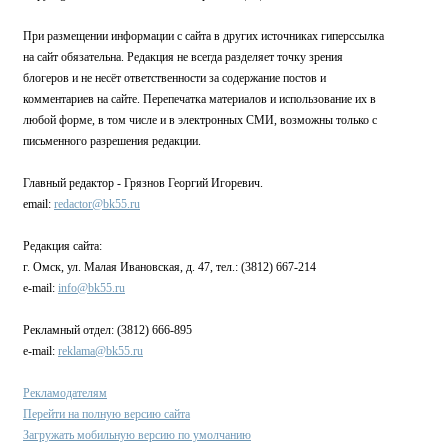
При размещении информации с сайта в других источниках гиперссылка
на сайт обязательна. Редакция не всегда разделяет точку зрения
блогеров и не несёт ответственности за содержание постов и
комментариев на сайте. Перепечатка материалов и использование их в
любой форме, в том числе и в электронных СМИ, возможны только с
письменного разрешения редакции.
Главный редактор - Грязнов Георгий Игоревич.
email:
redactor@bk55.ru
Редакция сайта:
г. Омск, ул. Малая Ивановская, д. 47, тел.: (3812) 667-214
e-mail:
info@bk55.ru
Рекламный отдел: (3812) 666-895
e-mail:
reklama@bk55.ru
Рекламодателям
Перейти на полную версию сайта
Загружать мобильную версию по умолчанию