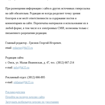
При размещении информации с сайта в других источниках гиперссылка
на сайт обязательна. Редакция не всегда разделяет точку зрения
блогеров и не несёт ответственности за содержание постов и
комментариев на сайте. Перепечатка материалов и использование их в
любой форме, в том числе и в электронных СМИ, возможны только с
письменного разрешения редакции.
Главный редактор - Грязнов Георгий Игоревич.
email:
redactor@bk55.ru
Редакция сайта:
г. Омск, ул. Малая Ивановская, д. 47, тел.: (3812) 667-214
e-mail:
info@bk55.ru
Рекламный отдел: (3812) 666-895
e-mail:
reklama@bk55.ru
Рекламодателям
Перейти на полную версию сайта
Загружать мобильную версию по умолчанию