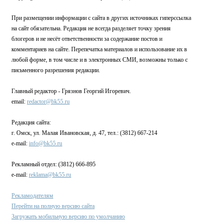
При размещении информации с сайта в других источниках гиперссылка
на сайт обязательна. Редакция не всегда разделяет точку зрения
блогеров и не несёт ответственности за содержание постов и
комментариев на сайте. Перепечатка материалов и использование их в
любой форме, в том числе и в электронных СМИ, возможны только с
письменного разрешения редакции.
Главный редактор - Грязнов Георгий Игоревич.
email:
redactor@bk55.ru
Редакция сайта:
г. Омск, ул. Малая Ивановская, д. 47, тел.: (3812) 667-214
e-mail:
info@bk55.ru
Рекламный отдел: (3812) 666-895
e-mail:
reklama@bk55.ru
Рекламодателям
Перейти на полную версию сайта
Загружать мобильную версию по умолчанию