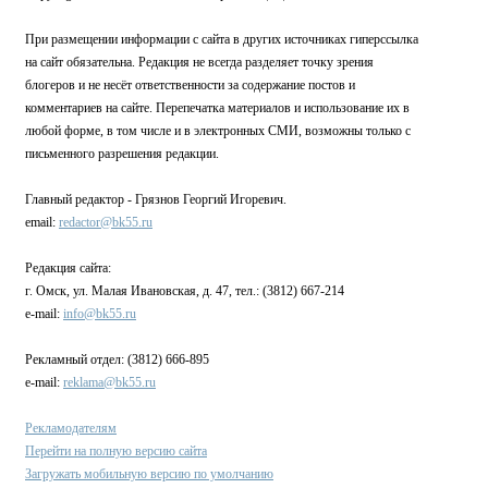
При размещении информации с сайта в других источниках гиперссылка
на сайт обязательна. Редакция не всегда разделяет точку зрения
блогеров и не несёт ответственности за содержание постов и
комментариев на сайте. Перепечатка материалов и использование их в
любой форме, в том числе и в электронных СМИ, возможны только с
письменного разрешения редакции.
Главный редактор - Грязнов Георгий Игоревич.
email:
redactor@bk55.ru
Редакция сайта:
г. Омск, ул. Малая Ивановская, д. 47, тел.: (3812) 667-214
e-mail:
info@bk55.ru
Рекламный отдел: (3812) 666-895
e-mail:
reklama@bk55.ru
Рекламодателям
Перейти на полную версию сайта
Загружать мобильную версию по умолчанию