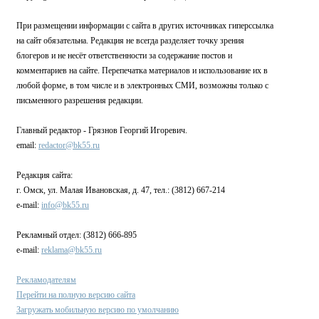
При размещении информации с сайта в других источниках гиперссылка
на сайт обязательна. Редакция не всегда разделяет точку зрения
блогеров и не несёт ответственности за содержание постов и
комментариев на сайте. Перепечатка материалов и использование их в
любой форме, в том числе и в электронных СМИ, возможны только с
письменного разрешения редакции.
Главный редактор - Грязнов Георгий Игоревич.
email:
redactor@bk55.ru
Редакция сайта:
г. Омск, ул. Малая Ивановская, д. 47, тел.: (3812) 667-214
e-mail:
info@bk55.ru
Рекламный отдел: (3812) 666-895
e-mail:
reklama@bk55.ru
Рекламодателям
Перейти на полную версию сайта
Загружать мобильную версию по умолчанию