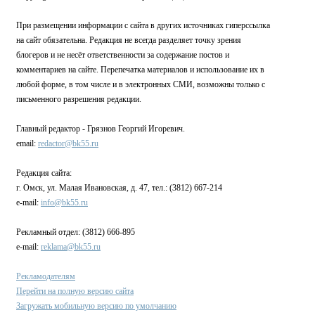
При размещении информации с сайта в других источниках гиперссылка
на сайт обязательна. Редакция не всегда разделяет точку зрения
блогеров и не несёт ответственности за содержание постов и
комментариев на сайте. Перепечатка материалов и использование их в
любой форме, в том числе и в электронных СМИ, возможны только с
письменного разрешения редакции.
Главный редактор - Грязнов Георгий Игоревич.
email:
redactor@bk55.ru
Редакция сайта:
г. Омск, ул. Малая Ивановская, д. 47, тел.: (3812) 667-214
e-mail:
info@bk55.ru
Рекламный отдел: (3812) 666-895
e-mail:
reklama@bk55.ru
Рекламодателям
Перейти на полную версию сайта
Загружать мобильную версию по умолчанию