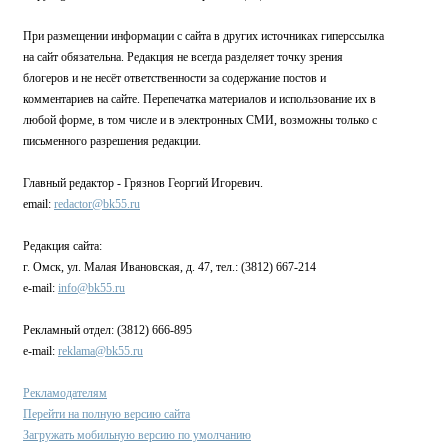
При размещении информации с сайта в других источниках гиперссылка
на сайт обязательна. Редакция не всегда разделяет точку зрения
блогеров и не несёт ответственности за содержание постов и
комментариев на сайте. Перепечатка материалов и использование их в
любой форме, в том числе и в электронных СМИ, возможны только с
письменного разрешения редакции.
Главный редактор - Грязнов Георгий Игоревич.
email:
redactor@bk55.ru
Редакция сайта:
г. Омск, ул. Малая Ивановская, д. 47, тел.: (3812) 667-214
e-mail:
info@bk55.ru
Рекламный отдел: (3812) 666-895
e-mail:
reklama@bk55.ru
Рекламодателям
Перейти на полную версию сайта
Загружать мобильную версию по умолчанию