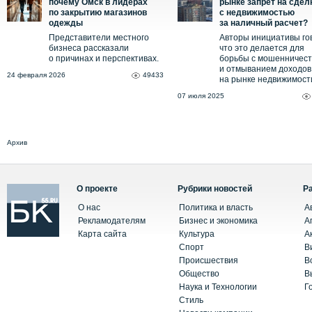
почему Омск в лидерах
рынке запрет на сдел
по закрытию магазинов
с недвижимостью
одежды
за наличный расчет?
Представители местного
Авторы инициативы го
бизнеса рассказали
что это делается для
о причинах и перспективах.
борьбы с мошенничес
и отмыванием доходов
24 февраля 2026
49433
на рынке недвижимост
07 июля 2025
Архив
О проекте
Рубрики новостей
Р
О нас
Политика и власть
А
Рекламодателям
Бизнес и экономика
А
Карта сайта
Культура
А
Спорт
В
Происшествия
В
Общество
В
Наука и Технологии
Г
Стиль