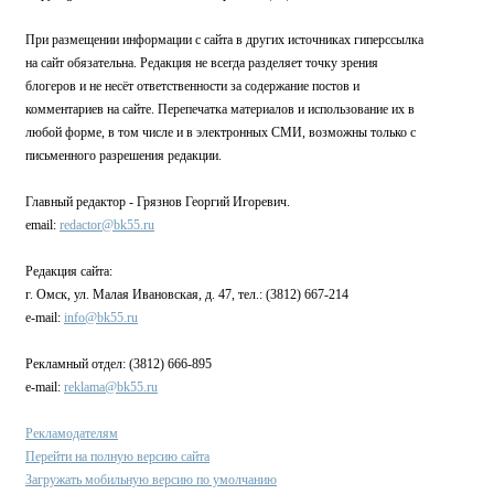
При размещении информации с сайта в других источниках гиперссылка
на сайт обязательна. Редакция не всегда разделяет точку зрения
блогеров и не несёт ответственности за содержание постов и
комментариев на сайте. Перепечатка материалов и использование их в
любой форме, в том числе и в электронных СМИ, возможны только с
письменного разрешения редакции.
Главный редактор - Грязнов Георгий Игоревич.
email:
redactor@bk55.ru
Редакция сайта:
г. Омск, ул. Малая Ивановская, д. 47, тел.: (3812) 667-214
e-mail:
info@bk55.ru
Рекламный отдел: (3812) 666-895
e-mail:
reklama@bk55.ru
Рекламодателям
Перейти на полную версию сайта
Загружать мобильную версию по умолчанию