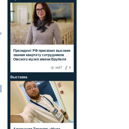
с
Президент РФ присвоил высокие
а
звания квартету сотрудников
Омского музея имени Врубеля
1427
0
Выставка
Александр Тихонов: «Надо