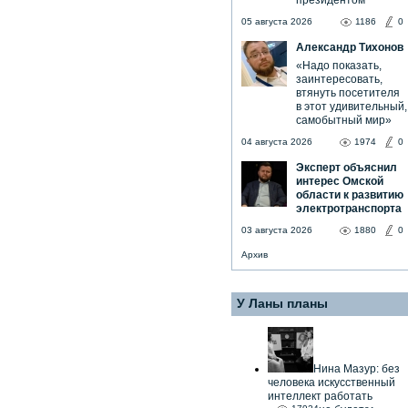
президентом
05 августа 2026
1186
0
Александр Тихонов
«Надо показать,
заинтересовать,
втянуть посетителя
в этот удивительный,
самобытный мир»
04 августа 2026
1974
0
Эксперт объяснил
интерес Омской
области к развитию
электротранспорта
03 августа 2026
1880
0
Архив
У Ланы планы
Нина Мазур: без
человека искусственный
интеллект работать