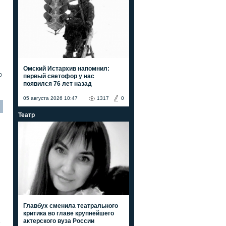
Омский Истархив напомнил:
0
первый светофор у нас
появился 76 лет назад
05 августа 2026 10:47
1317
0
Театр
Главбух сменила театрального
критика во главе крупнейшего
актерского вуза России
е