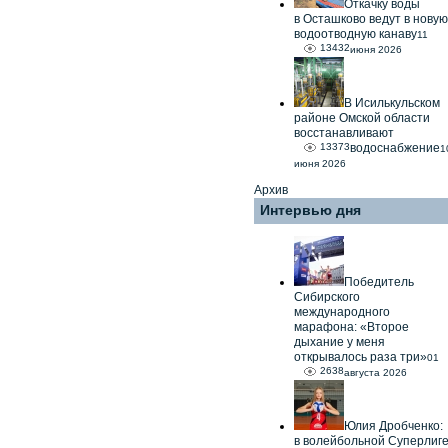
Откачку воды
в Осташково ведут в новую
водоотводную канаву
11
13432
июня 2026
В Исилькульском
районе Омской области
восстанавливают
13373
водоснабжение
1
июня 2026
Архив
Интервью дня
Победитель
Сибирского
международного
марафона: «Второе
дыхание у меня
открывалось раза три»
01
2638
августа 2026
Юлия Дробченко:
в волейбольной Суперлиг