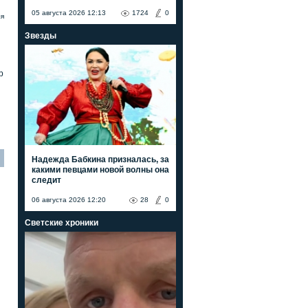
05 августа 2026 12:13
1724
0
ля
Звезды
р
Надежда Бабкина призналась, за
какими певцами новой волны она
следит
06 августа 2026 12:20
28
0
Светские хроники