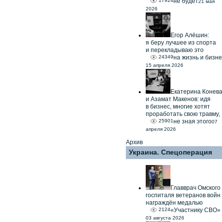
17924
не будет
21 мая
2026
Егор Алёшин:
я беру лучшее из спорта
и перекладываю это
24349
на жизнь и бизне
15 апреля 2026
Екатерина Конев
и Азамат Макенов: идя
в бизнес, многие хотят
проработать свою травму,
25901
не зная этого
07
апреля 2026
Архив
Украина. Спецоперация
Главврач Омского
госпиталя ветеранов войн
награждён медалью
2124
«Участнику СВО»
03 августа 2026