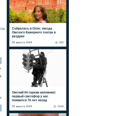
Собралась в Ozon: звезда
сты
Омского Камерного театра в
раздрае
06 августа 2026
342
»
»
е
Омский Истархив напомнил:
первый светофор у нас
0
появился 76 лет назад
05 августа 2026
1316