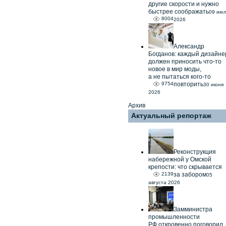
другие скорости и нужно
быстрее соображать
09 ию
8004
2026
Александр
Богданов: каждый дизайне
должен приносить что-то
новое в мир моды,
а не пытаться кого-то
9754
повторить
30 июня
2026
Архив
Актуальный репортаж
Реконструкция
набережной у Омской
крепости: что скрывается
2139
за забором
05
августа 2026
Замминистра
промышленности
РФ откровенно поговорил