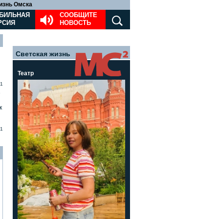
изнь Омска
БИЛЬНАЯ
СООБЩИТЕ
РСИЯ
НОВОСТЬ
Светская жизнь
Театр
11
»
к
1