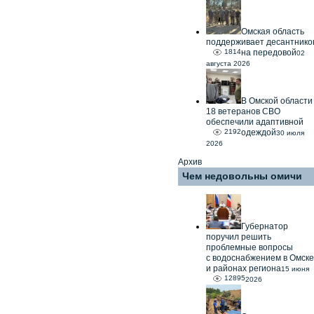
Омская область
поддерживает десантнико
1814
на передовой
02
августа 2026
В Омской области
18 ветеранов СВО
обеспечили адаптивной
2192
одеждой
30 июля
2026
Архив
Чем недовольны омичи
Губернатор
поручил решить
проблемные вопросы
с водоснабжением в Омске
и районах региона
15 июня
12895
2026