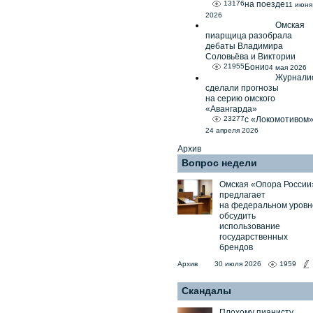
13176
на поезде
11 июня
2026
Омская
пиарщица разобрала
дебаты Владимира
Соловьёва и Виктории
21955
Бони
04 мая 2026
Журнали
сделали прогнозы
на серию омского
«Авангарда»
23277
с «Локомотивом
24 апреля 2026
Архив
Вопрос недели
Омская «Опора России
предлагает
на федеральном уровн
обсудить
использование
государственных
брендов
Архив
30 июля 2026
1959
Скандалы
Плохому пианисту