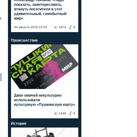
показать, заинтересовать,
втянуть посетителя в этот
удивительный, самобытный
мир»
в
04 августа 2026 15:03
1974
0
Происшествие
Двое омичей некультурно
использовали
культурную «Пушкинскую карту»
1448
0
История