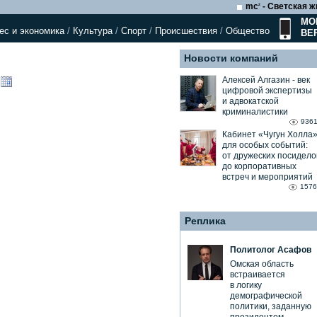
mc
- Светская ж
2
МО
ес и экономика
/
Культура
/
Спорт
/
Происшествия
/
Общество
ВЕ
Новости компаний
Алексей Алгазин ⁃ век
цифровой экспертизы
и адвокатской
криминалистики
936
Кабинет «Чугун Холла
для особых событий:
от дружеских посидело
до корпоративных
встреч и мероприятий
1576
Реплика
Политолог Асафов
Омская область
встраивается
в логику
демографической
политики, заданную