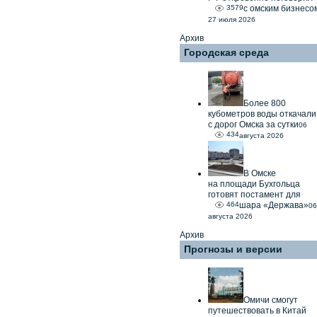
3579
с омским бизнесо
27 июля 2026
Архив
Городская среда
Более 800
кубометров воды откачали
с дорог Омска за сутки
06
434
августа 2026
В Омске
на площади Бухгольца
готовят постамент для
464
шара «Держава»
06
августа 2026
Архив
Прогнозы и версии
Омичи смогут
путешествовать в Китай