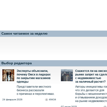
Самое читаемое за неделю
Выбор редактора
Эксперты объяснили,
Скажется ли на омск
почему Омск в лидерах
рынке запрет на сдел
по закрытию магазинов
с недвижимостью
одежды
за наличный расчет?
Представители местного
Авторы инициативы го
бизнеса рассказали
что это делается для
о причинах и перспективах.
борьбы с мошенничес
и отмыванием доходов
24 февраля 2026
49434
на рынке недвижимост
07 июля 2025