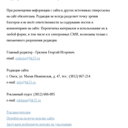
При размещении информации с сайта в других источниках гиперссылка
на сайт обязательна. Редакция не всегда разделяет точку зрения
блогеров и не несёт ответственности за содержание постов и
комментариев на сайте. Перепечатка материалов и использование их в
любой форме, в том числе и в электронных СМИ, возможны только с
письменного разрешения редакции.
Главный редактор - Грязнов Георгий Игоревич.
email:
redactor@bk55.ru
Редакция сайта:
г. Омск, ул. Малая Ивановская, д. 47, тел.: (3812) 667-214
e-mail:
info@bk55.ru
Рекламный отдел: (3812) 666-895
e-mail:
reklama@bk55.ru
Рекламодателям
Перейти на полную версию сайта
Загружать мобильную версию по умолчанию