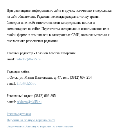
При размещении информации с сайта в других источниках гиперссылка
на сайт обязательна. Редакция не всегда разделяет точку зрения
блогеров и не несёт ответственности за содержание постов и
комментариев на сайте. Перепечатка материалов и использование их в
любой форме, в том числе и в электронных СМИ, возможны только с
письменного разрешения редакции.
Главный редактор - Грязнов Георгий Игоревич.
email:
redactor@bk55.ru
Редакция сайта:
г. Омск, ул. Малая Ивановская, д. 47, тел.: (3812) 667-214
e-mail:
info@bk55.ru
Рекламный отдел: (3812) 666-895
e-mail:
reklama@bk55.ru
Рекламодателям
Перейти на полную версию сайта
Загружать мобильную версию по умолчанию