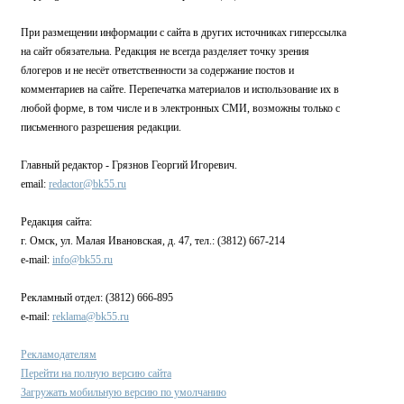
При размещении информации с сайта в других источниках гиперссылка
на сайт обязательна. Редакция не всегда разделяет точку зрения
блогеров и не несёт ответственности за содержание постов и
комментариев на сайте. Перепечатка материалов и использование их в
любой форме, в том числе и в электронных СМИ, возможны только с
письменного разрешения редакции.
Главный редактор - Грязнов Георгий Игоревич.
email:
redactor@bk55.ru
Редакция сайта:
г. Омск, ул. Малая Ивановская, д. 47, тел.: (3812) 667-214
e-mail:
info@bk55.ru
Рекламный отдел: (3812) 666-895
e-mail:
reklama@bk55.ru
Рекламодателям
Перейти на полную версию сайта
Загружать мобильную версию по умолчанию