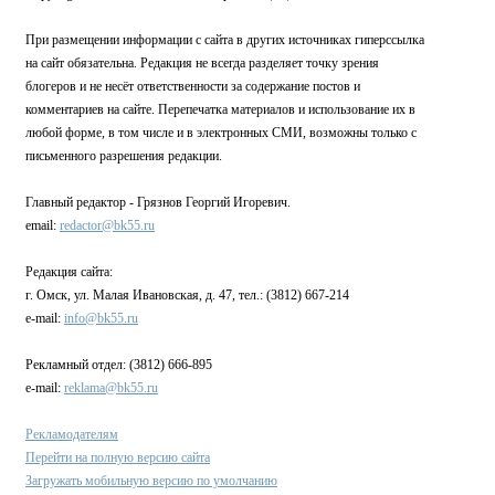
При размещении информации с сайта в других источниках гиперссылка
на сайт обязательна. Редакция не всегда разделяет точку зрения
блогеров и не несёт ответственности за содержание постов и
комментариев на сайте. Перепечатка материалов и использование их в
любой форме, в том числе и в электронных СМИ, возможны только с
письменного разрешения редакции.
Главный редактор - Грязнов Георгий Игоревич.
email:
redactor@bk55.ru
Редакция сайта:
г. Омск, ул. Малая Ивановская, д. 47, тел.: (3812) 667-214
e-mail:
info@bk55.ru
Рекламный отдел: (3812) 666-895
e-mail:
reklama@bk55.ru
Рекламодателям
Перейти на полную версию сайта
Загружать мобильную версию по умолчанию