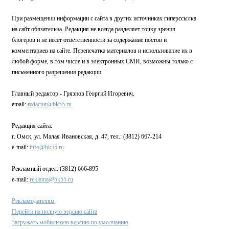
При размещении информации с сайта в других источниках гиперссылка
на сайт обязательна. Редакция не всегда разделяет точку зрения
блогеров и не несёт ответственности за содержание постов и
комментариев на сайте. Перепечатка материалов и использование их в
любой форме, в том числе и в электронных СМИ, возможны только с
письменного разрешения редакции.
Главный редактор - Грязнов Георгий Игоревич.
email:
redactor@bk55.ru
Редакция сайта:
г. Омск, ул. Малая Ивановская, д. 47, тел.: (3812) 667-214
e-mail:
info@bk55.ru
Рекламный отдел: (3812) 666-895
e-mail:
reklama@bk55.ru
Рекламодателям
Перейти на полную версию сайта
Загружать мобильную версию по умолчанию