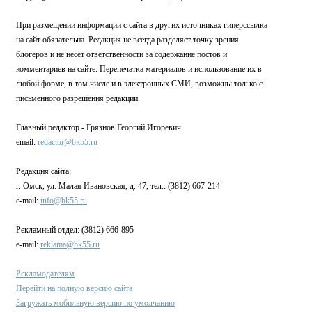
При размещении информации с сайта в других источниках гиперссылка
на сайт обязательна. Редакция не всегда разделяет точку зрения
блогеров и не несёт ответственности за содержание постов и
комментариев на сайте. Перепечатка материалов и использование их в
любой форме, в том числе и в электронных СМИ, возможны только с
письменного разрешения редакции.
Главный редактор - Грязнов Георгий Игоревич.
email:
redactor@bk55.ru
Редакция сайта:
г. Омск, ул. Малая Ивановская, д. 47, тел.: (3812) 667-214
e-mail:
info@bk55.ru
Рекламный отдел: (3812) 666-895
e-mail:
reklama@bk55.ru
Рекламодателям
Перейти на полную версию сайта
Загружать мобильную версию по умолчанию