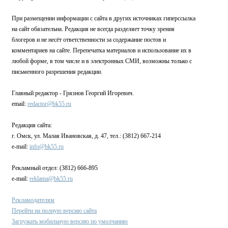
При размещении информации с сайта в других источниках гиперссылка
на сайт обязательна. Редакция не всегда разделяет точку зрения
блогеров и не несёт ответственности за содержание постов и
комментариев на сайте. Перепечатка материалов и использование их в
любой форме, в том числе и в электронных СМИ, возможны только с
письменного разрешения редакции.
Главный редактор - Грязнов Георгий Игоревич.
email:
redactor@bk55.ru
Редакция сайта:
г. Омск, ул. Малая Ивановская, д. 47, тел.: (3812) 667-214
e-mail:
info@bk55.ru
Рекламный отдел: (3812) 666-895
e-mail:
reklama@bk55.ru
Рекламодателям
Перейти на полную версию сайта
Загружать мобильную версию по умолчанию