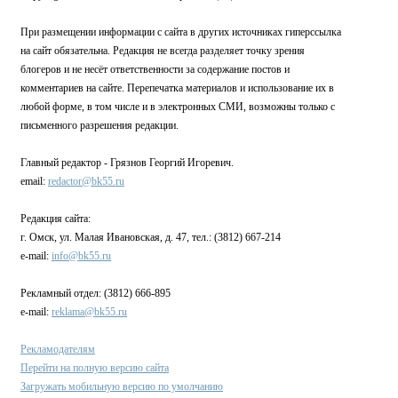
При размещении информации с сайта в других источниках гиперссылка
на сайт обязательна. Редакция не всегда разделяет точку зрения
блогеров и не несёт ответственности за содержание постов и
комментариев на сайте. Перепечатка материалов и использование их в
любой форме, в том числе и в электронных СМИ, возможны только с
письменного разрешения редакции.
Главный редактор - Грязнов Георгий Игоревич.
email:
redactor@bk55.ru
Редакция сайта:
г. Омск, ул. Малая Ивановская, д. 47, тел.: (3812) 667-214
e-mail:
info@bk55.ru
Рекламный отдел: (3812) 666-895
e-mail:
reklama@bk55.ru
Рекламодателям
Перейти на полную версию сайта
Загружать мобильную версию по умолчанию