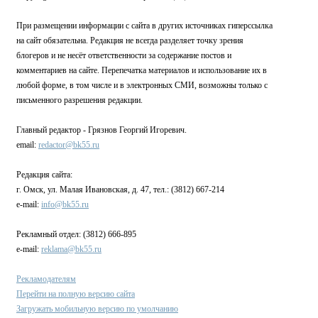
При размещении информации с сайта в других источниках гиперссылка
на сайт обязательна. Редакция не всегда разделяет точку зрения
блогеров и не несёт ответственности за содержание постов и
комментариев на сайте. Перепечатка материалов и использование их в
любой форме, в том числе и в электронных СМИ, возможны только с
письменного разрешения редакции.
Главный редактор - Грязнов Георгий Игоревич.
email:
redactor@bk55.ru
Редакция сайта:
г. Омск, ул. Малая Ивановская, д. 47, тел.: (3812) 667-214
e-mail:
info@bk55.ru
Рекламный отдел: (3812) 666-895
e-mail:
reklama@bk55.ru
Рекламодателям
Перейти на полную версию сайта
Загружать мобильную версию по умолчанию