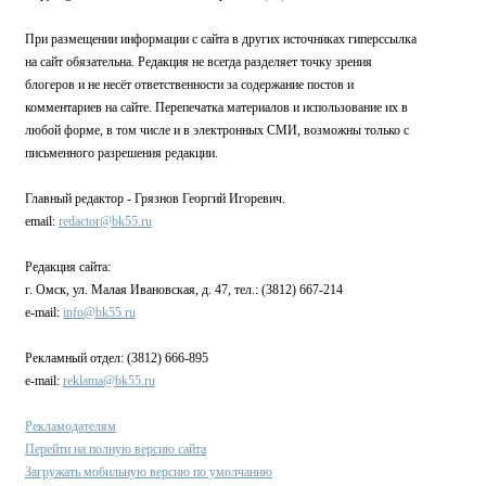
При размещении информации с сайта в других источниках гиперссылка
на сайт обязательна. Редакция не всегда разделяет точку зрения
блогеров и не несёт ответственности за содержание постов и
комментариев на сайте. Перепечатка материалов и использование их в
любой форме, в том числе и в электронных СМИ, возможны только с
письменного разрешения редакции.
Главный редактор - Грязнов Георгий Игоревич.
email:
redactor@bk55.ru
Редакция сайта:
г. Омск, ул. Малая Ивановская, д. 47, тел.: (3812) 667-214
e-mail:
info@bk55.ru
Рекламный отдел: (3812) 666-895
e-mail:
reklama@bk55.ru
Рекламодателям
Перейти на полную версию сайта
Загружать мобильную версию по умолчанию