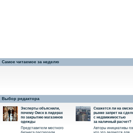
Самое читаемое за неделю
Выбор редактора
Эксперты объяснили,
Скажется ли на омск
почему Омск в лидерах
рынке запрет на сдел
по закрытию магазинов
с недвижимостью
одежды
за наличный расчет?
Представители местного
Авторы инициативы го
бизнеса рассказали
что это делается для