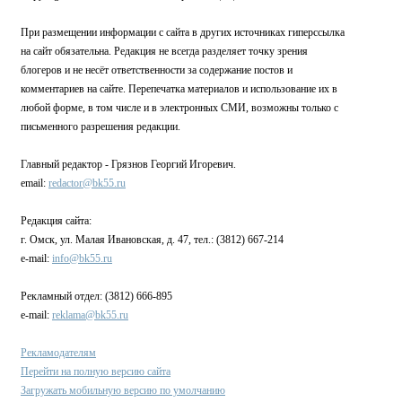
При размещении информации с сайта в других источниках гиперссылка
на сайт обязательна. Редакция не всегда разделяет точку зрения
блогеров и не несёт ответственности за содержание постов и
комментариев на сайте. Перепечатка материалов и использование их в
любой форме, в том числе и в электронных СМИ, возможны только с
письменного разрешения редакции.
Главный редактор - Грязнов Георгий Игоревич.
email:
redactor@bk55.ru
Редакция сайта:
г. Омск, ул. Малая Ивановская, д. 47, тел.: (3812) 667-214
e-mail:
info@bk55.ru
Рекламный отдел: (3812) 666-895
e-mail:
reklama@bk55.ru
Рекламодателям
Перейти на полную версию сайта
Загружать мобильную версию по умолчанию