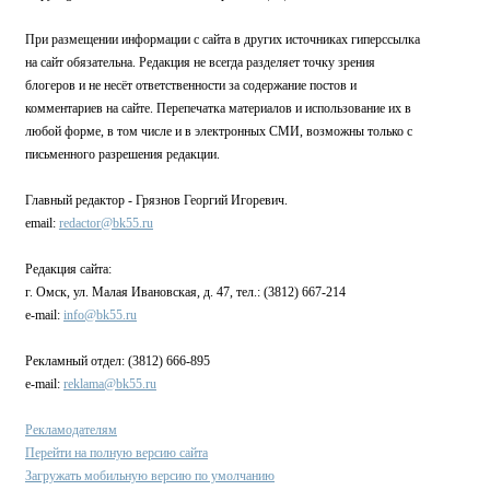
При размещении информации с сайта в других источниках гиперссылка
на сайт обязательна. Редакция не всегда разделяет точку зрения
блогеров и не несёт ответственности за содержание постов и
комментариев на сайте. Перепечатка материалов и использование их в
любой форме, в том числе и в электронных СМИ, возможны только с
письменного разрешения редакции.
Главный редактор - Грязнов Георгий Игоревич.
email:
redactor@bk55.ru
Редакция сайта:
г. Омск, ул. Малая Ивановская, д. 47, тел.: (3812) 667-214
e-mail:
info@bk55.ru
Рекламный отдел: (3812) 666-895
e-mail:
reklama@bk55.ru
Рекламодателям
Перейти на полную версию сайта
Загружать мобильную версию по умолчанию