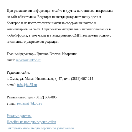
При размещении информации с сайта в других источниках гиперссылка
на сайт обязательна. Редакция не всегда разделяет точку зрения
блогеров и не несёт ответственности за содержание постов и
комментариев на сайте. Перепечатка материалов и использование их в
любой форме, в том числе и в электронных СМИ, возможны только с
письменного разрешения редакции.
Главный редактор - Грязнов Георгий Игоревич.
email:
redactor@bk55.ru
Редакция сайта:
г. Омск, ул. Малая Ивановская, д. 47, тел.: (3812) 667-214
e-mail:
info@bk55.ru
Рекламный отдел: (3812) 666-895
e-mail:
reklama@bk55.ru
Рекламодателям
Перейти на полную версию сайта
Загружать мобильную версию по умолчанию