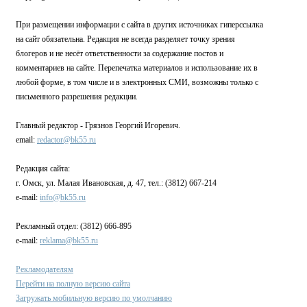
При размещении информации с сайта в других источниках гиперссылка
на сайт обязательна. Редакция не всегда разделяет точку зрения
блогеров и не несёт ответственности за содержание постов и
комментариев на сайте. Перепечатка материалов и использование их в
любой форме, в том числе и в электронных СМИ, возможны только с
письменного разрешения редакции.
Главный редактор - Грязнов Георгий Игоревич.
email:
redactor@bk55.ru
Редакция сайта:
г. Омск, ул. Малая Ивановская, д. 47, тел.: (3812) 667-214
e-mail:
info@bk55.ru
Рекламный отдел: (3812) 666-895
e-mail:
reklama@bk55.ru
Рекламодателям
Перейти на полную версию сайта
Загружать мобильную версию по умолчанию