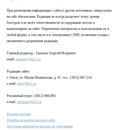
При размещении информации с сайта в других источниках гиперссылка
на сайт обязательна. Редакция не всегда разделяет точку зрения
блогеров и не несёт ответственности за содержание постов и
комментариев на сайте. Перепечатка материалов и использование их в
любой форме, в том числе и в электронных СМИ, возможны только с
письменного разрешения редакции.
Главный редактор - Грязнов Георгий Игоревич.
email:
redactor@bk55.ru
Редакция сайта:
г. Омск, ул. Малая Ивановская, д. 47, тел.: (3812) 667-214
e-mail:
info@bk55.ru
Рекламный отдел: (3812) 666-895
e-mail:
reklama@bk55.ru
Рекламодателям
Перейти на полную версию сайта
Загружать мобильную версию по умолчанию