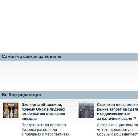
Самое читаемое за неделю
Выбор редактора
Эксперты объяснили,
Скажется ли на омск
почему Омск в лидерах
рынке запрет на сдел
по закрытию магазинов
с недвижимостью
одежды
за наличный расчет?
Представители местного
Авторы инициативы го
бизнеса рассказали
что это делается для
о причинах и перспективах.
борьбы с мошенничес